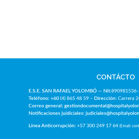
CONTÁCTO
E.S.E. SAN RAFAE
L YOLOMBÓ
—
Nit:
890981536-
Teléfono: +60
(4) 865 48 59 –
Dirección:
Carrera 2
Correo general:
gestiondocumental@hospitalyol
Notificaciones juidiciales:
judiciales@hospitalyol
Línea Anticorrupción:
+57 300 249 17 64
(
Email: co