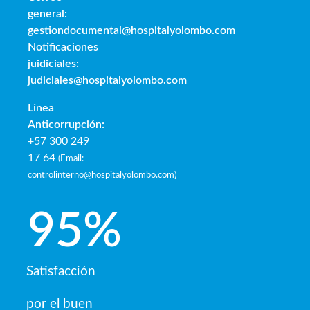
general:
gestiondocumental@hospitalyolombo.com
Notificaciones
juidiciales:
judiciales@hospitalyolombo.com
Línea
Anticorrupción:
+57 300 249
17 64
(
Email:
controlinterno@hospitalyolombo.com
)
95
%
Satisfacción
por el buen