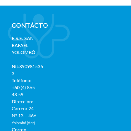
CONTÁCTO
E.S.E. SAN
RAFAE
L
YOLOMBÓ
—
Nit:
890981536-
3
Teléfono:
+60
(4) 865
48 59 –
Dirección:
Carrera 24
Nº 13 – 466
Yolombó (Ant)
Correo