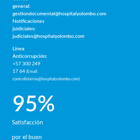
general:
gestiondocumental@hospitalyolombo.com
Notificaciones
juidiciales:
judiciales@hospitalyolombo.com
Línea
Anticorrupción:
+57 300 249
17 64
(
Email:
controlinterno@hospitalyolombo.com
)
95
%
Satisfacción
por el buen