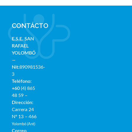
CONTÁCTO
E.S.E. SAN
RAFAE
L
YOLOMBÓ
—
Nit:
890981536-
3
Teléfono:
+60
(4) 865
48 59 –
Dirección:
Carrera 24
Nº 13 – 466
Yolombó (Ant)
Correo