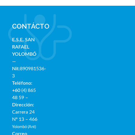
CONTÁCTO
E.S.E. SAN
RAFAE
L
YOLOMBÓ
—
Nit:
890981536-
3
Teléfono:
+60
(4) 865
48 59 –
Dirección:
Carrera 24
Nº 13 – 466
Yolombó (Ant)
Correo