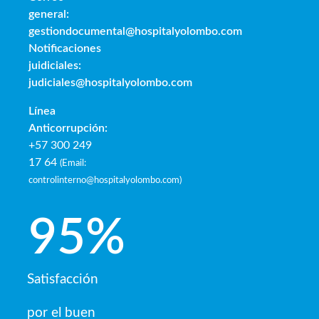
general:
gestiondocumental@hospitalyolombo.com
Notificaciones
juidiciales:
judiciales@hospitalyolombo.com
Línea
Anticorrupción:
+57 300 249
17 64
(
Email:
controlinterno@hospitalyolombo.com
)
95
%
Satisfacción
por el buen