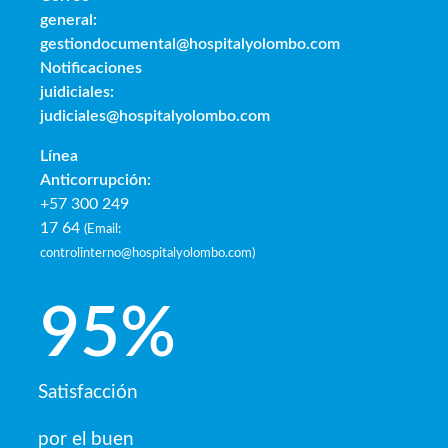
general:
gestiondocumental@hospitalyolombo.com
Notificaciones
juidiciales:
judiciales@hospitalyolombo.com
Línea
Anticorrupción:
+57 300 249
17 64
(
Email:
controlinterno@hospitalyolombo.com
)
95
%
Satisfacción
por el buen