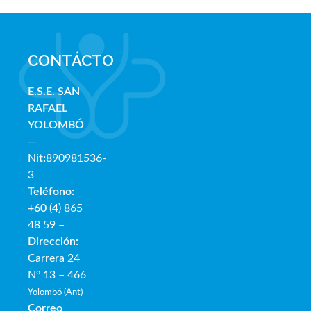
CONTÁCTO
E.S.E. SAN
RAFAE
L
YOLOMBÓ
—
Nit:
890981536-
3
Teléfono:
+60
(4) 865
48 59 –
Dirección:
Carrera 24
Nº 13 – 466
Yolombó (Ant)
Correo