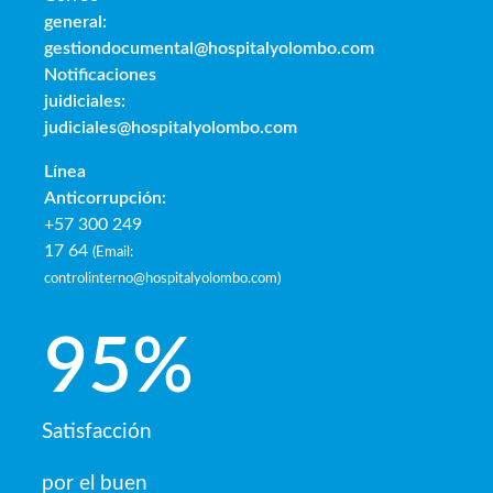
general:
gestiondocumental@hospitalyolombo.com
Notificaciones
juidiciales:
judiciales@hospitalyolombo.com
Línea
Anticorrupción:
+57 300 249
17 64
(
Email:
controlinterno@hospitalyolombo.com
)
95
%
Satisfacción
por el buen