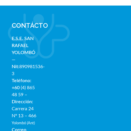
CONTÁCTO
E.S.E. SAN
RAFAE
L
YOLOMBÓ
—
Nit:
890981536-
3
Teléfono:
+60
(4) 865
48 59 –
Dirección:
Carrera 24
Nº 13 – 466
Yolombó (Ant)
Correo