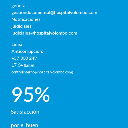
general:
gestiondocumental@hospitalyolombo.com
Notificaciones
juidiciales:
judiciales@hospitalyolombo.com
Línea
Anticorrupción:
+57 300 249
17 64
(
Email:
controlinterno@hospitalyolombo.com
)
95
%
Satisfacción
por el buen