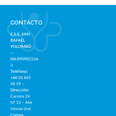
CONTÁCTO
E.S.E. SAN
RAFAE
L
YOLOMBÓ
—
Nit:
890981536-
3
Teléfono:
+60
(4) 865
48 59 –
Dirección:
Carrera 24
Nº 13 – 466
Yolombó (Ant)
Correo