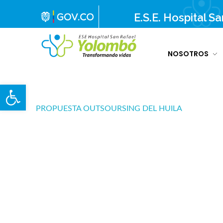
E.S.E. Hospital S
NOSOTROS
E.S.E. Hospital San Rafael Yolombó (Ant)
Brindamos servicios de salud de primer y segundo nivel de atención regional en el Nordeste Antioqueño, con responsabilidad social, sostenibilidad económica y criterios de calidad.
Abrir barra de herramientas
PROPUESTA OUTSOURSING DEL HUILA