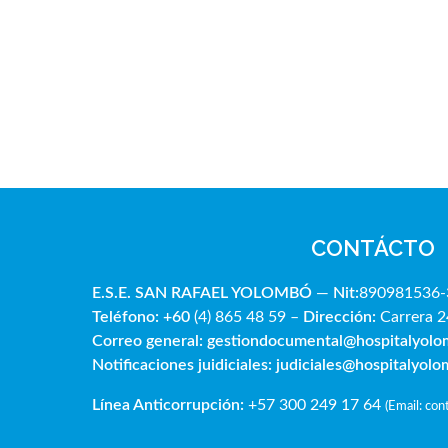
CONTÁCTO
E.S.E. SAN RAFAE
L YOLOMBÓ
—
Nit:
890981536-
Teléfono: +60
(4) 865 48 59 –
Dirección:
Carrera 2
Correo general:
gestiondocumental@hospitalyol
Notificaciones juidiciales:
judiciales@hospitalyol
Línea Anticorrupción:
+57 300 249 17 64
(
Email: co