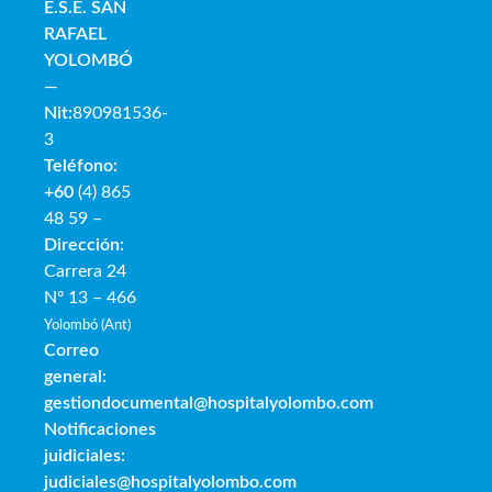
E.S.E. SAN
RAFAE
L
YOLOMBÓ
—
Nit:
890981536-
3
Teléfono:
+60
(4) 865
48 59 –
Dirección:
Carrera 24
Nº 13 – 466
Yolombó (Ant)
Correo
general:
gestiondocumental@hospitalyolombo.com
Notificaciones
juidiciales:
judiciales@hospitalyolombo.com