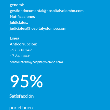
general:
gestiondocumental@hospitalyolombo.com
Notificaciones
juidiciales:
judiciales@hospitalyolombo.com
Línea
Anticorrupción:
+57 300 249
17 64
(
Email:
controlinterno@hospitalyolombo.com
)
95
%
Satisfacción
por el buen