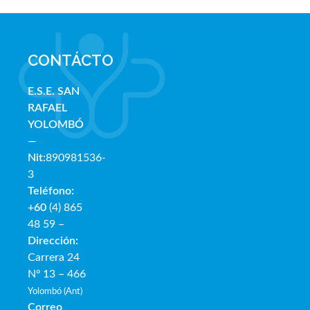
CONTÁCTO
E.S.E. SAN
RAFAE
L
YOLOMBÓ
—
Nit:
890981536-
3
Teléfono:
+60
(4) 865
48 59 –
Dirección:
Carrera 24
Nº 13 – 466
Yolombó (Ant)
Correo