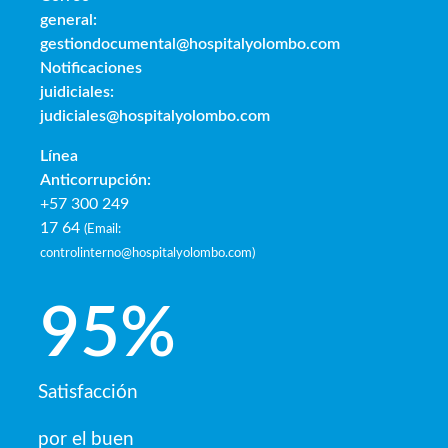
general:
gestiondocumental@hospitalyolombo.com
Notificaciones
juidiciales:
judiciales@hospitalyolombo.com
Línea
Anticorrupción:
+57 300 249
17 64
(
Email:
controlinterno@hospitalyolombo.com
)
95
%
Satisfacción
por el buen