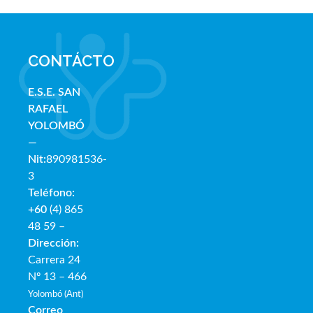
CONTÁCTO
E.S.E. SAN
RAFAE
L
YOLOMBÓ
—
Nit:
890981536-
3
Teléfono:
+60
(4) 865
48 59 –
Dirección:
Carrera 24
Nº 13 – 466
Yolombó (Ant)
Correo