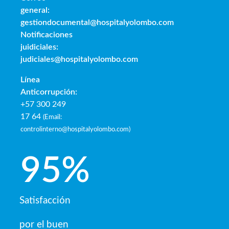
general:
gestiondocumental@hospitalyolombo.com
Notificaciones
juidiciales:
judiciales@hospitalyolombo.com
Línea
Anticorrupción:
+57 300 249
17 64
(
Email:
controlinterno@hospitalyolombo.com
)
95
%
Satisfacción
por el buen