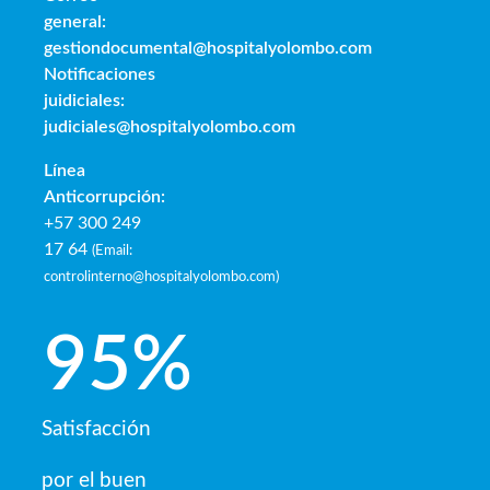
general:
gestiondocumental@hospitalyolombo.com
Notificaciones
juidiciales:
judiciales@hospitalyolombo.com
Línea
Anticorrupción:
+57 300 249
17 64
(
Email:
controlinterno@hospitalyolombo.com
)
95
%
Satisfacción
por el buen