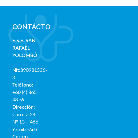
CONTÁCTO
E.S.E. SAN
RAFAE
L
YOLOMBÓ
—
Nit:
890981536-
3
Teléfono:
+60
(4) 865
48 59 –
Dirección:
Carrera 24
Nº 13 – 466
Yolombó (Ant)
Correo