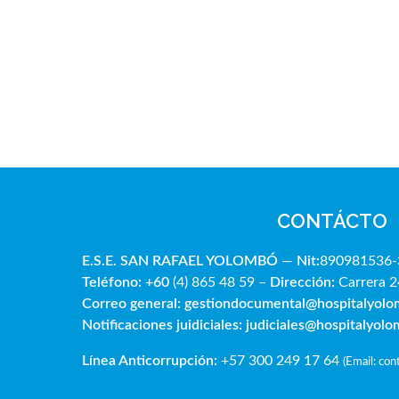
CONTÁCTO
E.S.E. SAN RAFAE
L YOLOMBÓ
—
Nit:
890981536-
Teléfono: +60
(4) 865 48 59 –
Dirección:
Carrera 2
Correo general:
gestiondocumental@hospitalyol
Notificaciones juidiciales:
judiciales@hospitalyol
Línea Anticorrupción:
+57 300 249 17 64
(
Email: co