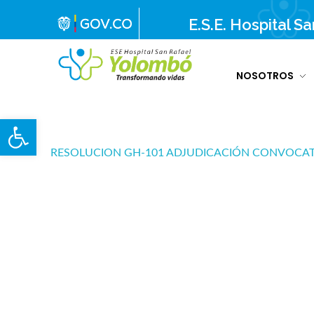
E.S.E. Hospital S
NOSOTROS
E.S.E. Hospital San Rafael Yolombó (Ant)
Brindamos servicios de salud de primer y segundo nivel de atención regional en el Nordeste Antioqueño, con responsabilidad social, sostenibilidad económica y criterios de calidad.
Abrir barra de herramientas
RESOLUCION GH-101 ADJUDICACIÓN CONVOCATO