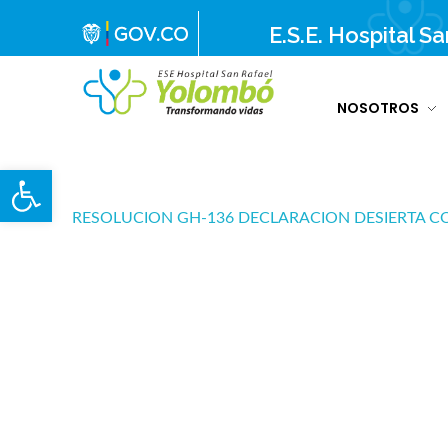
E.S.E. Hospital S
NOSOTROS
E.S.E. Hospital San Rafael Yolombó (Ant)
Brindamos servicios de salud de primer y segundo nivel de atención regional en el Nordeste Antioqueño, con responsabilidad social, sostenibilidad económica y criterios de calidad.
Abrir barra de herramientas
RESOLUCION GH-136 DECLARACION DESIERTA C