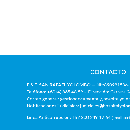
CONTÁCTO
E.S.E. SAN RAFAE
L YOLOMBÓ
—
Nit:
890981536-
Teléfono: +60
(4) 865 48 59 –
Dirección:
Carrera 2
Correo general:
gestiondocumental@hospitalyol
Notificaciones juidiciales:
judiciales@hospitalyol
Línea Anticorrupción:
+57 300 249 17 64
(
Email: co