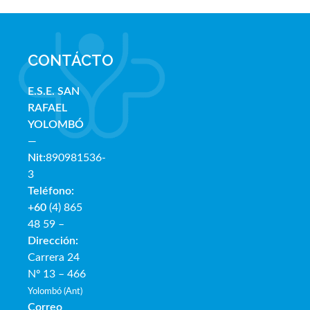
CONTÁCTO
E.S.E. SAN
RAFAE
L
YOLOMBÓ
—
Nit:
890981536-
3
Teléfono:
+60
(4) 865
48 59 –
Dirección:
Carrera 24
Nº 13 – 466
Yolombó (Ant)
Correo