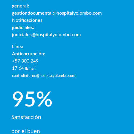
general:
gestiondocumental@hospitalyolombo.com
Notificaciones
juidiciales:
judiciales@hospitalyolombo.com
Línea
Anticorrupción:
+57 300 249
17 64
(
Email:
controlinterno@hospitalyolombo.com
)
95
%
Satisfacción
por el buen