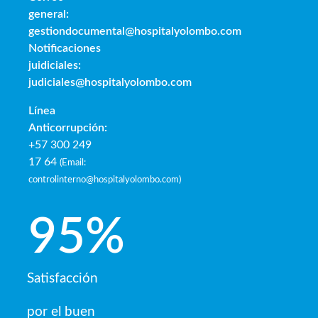
general:
gestiondocumental@hospitalyolombo.com
Notificaciones
juidiciales:
judiciales@hospitalyolombo.com
Línea
Anticorrupción:
+57 300 249
17 64
(
Email:
controlinterno@hospitalyolombo.com
)
95
%
Satisfacción
por el buen