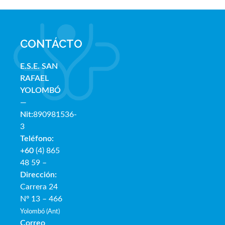
CONTÁCTO
E.S.E. SAN
RAFAE
L
YOLOMBÓ
—
Nit:
890981536-
3
Teléfono:
+60
(4) 865
48 59 –
Dirección:
Carrera 24
Nº 13 – 466
Yolombó (Ant)
Correo