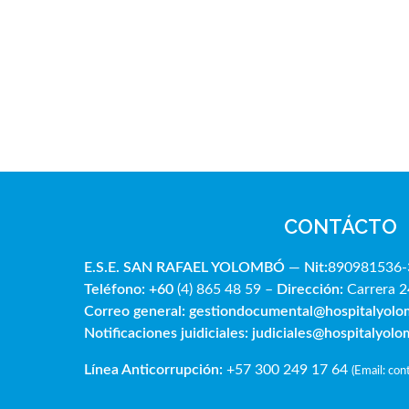
CONTÁCTO
E.S.E. SAN RAFAE
L YOLOMBÓ
—
Nit:
890981536-
Teléfono: +60
(4) 865 48 59 –
Dirección:
Carrera 2
Correo general:
gestiondocumental@hospitalyol
Notificaciones juidiciales:
judiciales@hospitalyol
Línea Anticorrupción:
+57 300 249 17 64
(
Email: co