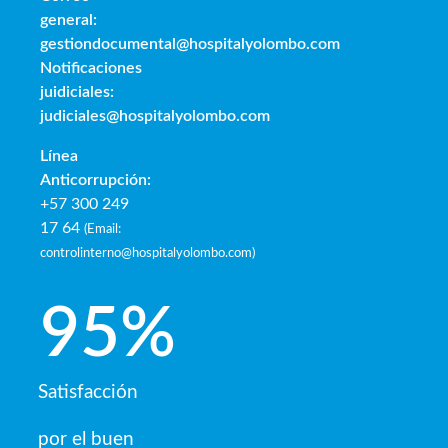
general:
gestiondocumental@hospitalyolombo.com
Notificaciones
juidiciales:
judiciales@hospitalyolombo.com
Línea
Anticorrupción:
+57 300 249
17 64
(
Email:
controlinterno@hospitalyolombo.com
)
95
%
Satisfacción
por el buen