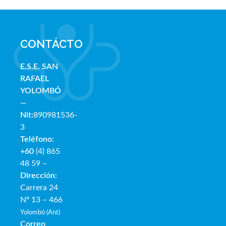
CONTÁCTO
E.S.E. SAN
RAFAE
L
YOLOMBÓ
—
Nit:
890981536-
3
Teléfono:
+60
(4) 865
48 59 –
Dirección:
Carrera 24
Nº 13 – 466
Yolombó (Ant)
Correo