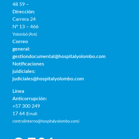
48 59 –
Dirección:
Carrera 24
Nº 13 – 466
Yolombó (Ant)
Correo
general:
gestiondocumental@hospitalyolombo.com
Notificaciones
juidiciales:
judiciales@hospitalyolombo.com
Línea
Anticorrupción:
+57 300 249
17 64
(
Email:
controlinterno@hospitalyolombo.com
)