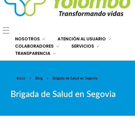
E.S.E. Hospital San Rafael Yolombó (Ant)
Brindamos servicios de salud de primer y segundo nivel de atención regional en el Nordeste Antioqueño, con responsabilidad social, sostenibilidad económica y criterios de calidad.
NOSOTROS
ATENCIÓN AL USUARIO
COLABORADORES
SERVICIOS
TRANSPARENCIA
Inicio
>
Blog
>
Brigada de Salud en Segovia
Brigada de Salud en Segovia