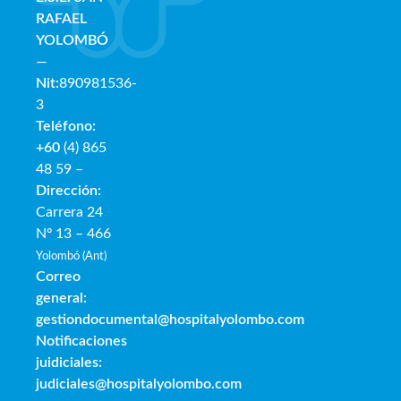
RAFAE
L
YOLOMBÓ
—
Nit:
890981536-
3
Teléfono:
+60
(4) 865
48 59 –
Dirección:
Carrera 24
Nº 13 – 466
Yolombó (Ant)
Correo
general:
gestiondocumental@hospitalyolombo.com
Notificaciones
juidiciales:
judiciales@hospitalyolombo.com