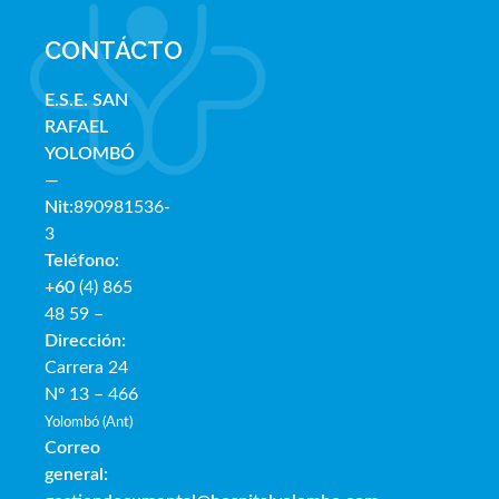
CONTÁCTO
E.S.E. SAN
RAFAE
L
YOLOMBÓ
—
Nit:
890981536-
3
Teléfono:
+60
(4) 865
48 59 –
Dirección:
Carrera 24
Nº 13 – 466
Yolombó (Ant)
Correo
general: