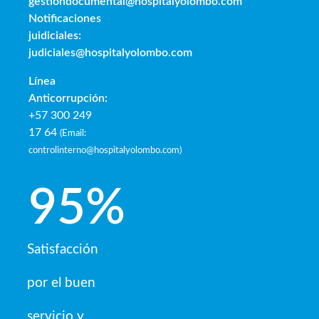
gestiondocumental@hospitalyolombo.com
Notificaciones
juidiciales:
judiciales@hospitalyolombo.com
Línea
Anticorrupción:
+57 300 249
17 64
(
Email:
controlinterno@hospitalyolombo.com
)
95
%
Satisfacción
por el buen
servicio y