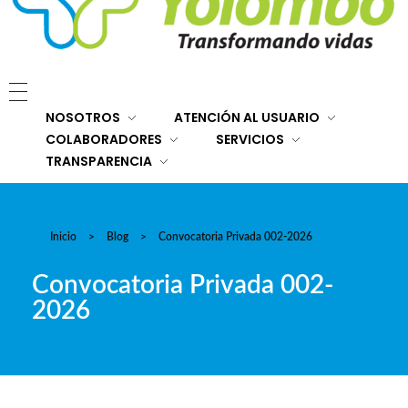
E.S.E. Hospital San Rafael Yolombó (Ant)
Brindamos servicios de salud de primer y segundo nivel de atención regional en el Nordeste Antioqueño, con responsabilidad social, sostenibilidad económica y criterios de calidad.
NOSOTROS
ATENCIÓN AL USUARIO
COLABORADORES
SERVICIOS
TRANSPARENCIA
Inicio
>
Blog
>
Convocatoria Privada 002-2026
Convocatoria Privada 002-
2026