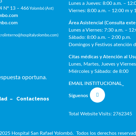
3
Lunes a Jueves: 8:00 a.m. – 12:
4 Nº 13 – 466
Yolombó (Ant)
Viernes: 8:00 a.m. – 12:00 m y 
ombo.com
Área Asistencial (Consulta exte
ombo.com
Lunes a Viernes: 7:30 a.m. – 12
ntrolinterno@hospitalyolombo.com
)
Sábado: 8:00 a.m. – 2:00 p.m.
Domingos y Festivos atención 
Citas médicas y Atención al Us
Lunes, Martes, Jueves y Viernes
Miércoles y Sábado: de 8:00
respuesta oportuna.
EMAIL INSTITUCIONAL
_
Síguenos
idad –
Contactenos
Total Website Visits: 2762345
2025 Hospital San Rafael Yolombó. Todos los derechos reservad