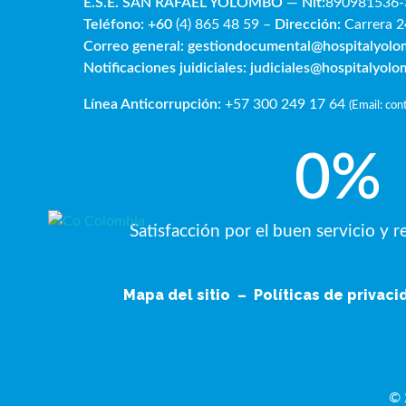
E.S.E. SAN RAFAE
L YOLOMBÓ
—
Nit:
890981536-
Teléfono: +60
(4) 865 48 59 –
Dirección:
Carrera 2
Correo general:
gestiondocumental@hospitalyol
Notificaciones juidiciales:
judiciales@hospitalyol
Línea Anticorrupción:
+57 300 249 17 64
(
Email: co
0
%
Satisfacción por el buen servicio y 
Mapa del sitio
–
Políticas de privac
© 