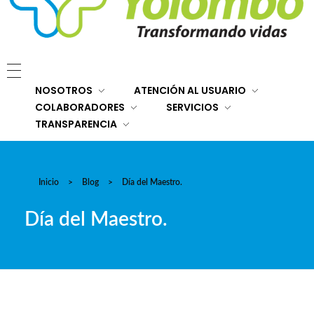
E.S.E. Hospital San Rafael Yolombó (Ant)
Brindamos servicios de salud de primer y segundo nivel de atención regional en el Nordeste Antioqueño, con responsabilidad social, sostenibilidad económica y criterios de calidad.
NOSOTROS
ATENCIÓN AL USUARIO
COLABORADORES
SERVICIOS
TRANSPARENCIA
Inicio
>
Blog
>
Día del Maestro.
Día del Maestro.