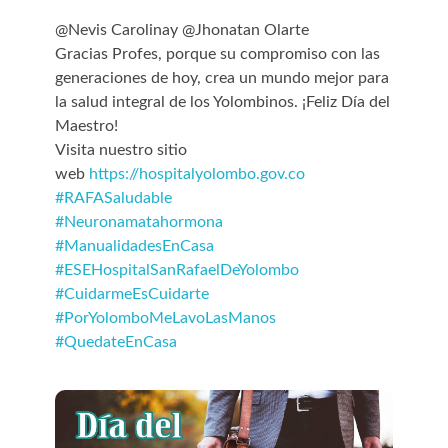
@⁨Nevis Carolinay @⁨Jhonatan Olarte
Gracias Profes, porque su compromiso con las
generaciones de hoy, crea un mundo mejor para
la salud integral de los Yolombinos. ¡Feliz Día del
Maestro!
Visita nuestro sitio
web
https://hospitalyolombo.gov.co
#
RAFASaludable
#
Neuronamatahormona
#
ManualidadesEnCasa
#
ESEHospitalSanRafaelDeYolombo
#
CuidarmeEsCuidarte
#
PorYolomboMeLavoLasManos
#
QuedateEnCasa