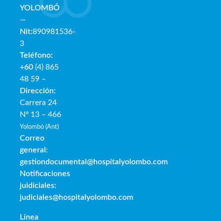
YOLOMBÓ
—
Nit:
890981536-
3
Teléfono:
+60
(4) 865
48 59 –
Dirección:
Carrera 24
Nº 13 – 466
Yolombó (Ant)
Correo
general:
gestiondocumental@hospitalyolombo.com
Notificaciones
juidiciales:
judiciales@hospitalyolombo.com
Línea