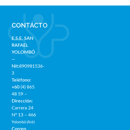
CONTÁCTO
E.S.E. SAN
RAFAE
L
YOLOMBÓ
—
Nit:
890981536-
3
Teléfono:
+60
(4) 865
48 59 –
Dirección:
Carrera 24
Nº 13 – 466
Yolombó (Ant)
Correo