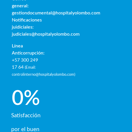
general:
gestiondocumental@hospitalyolombo.com
Notificaciones
juidiciales:
judiciales@hospitalyolombo.com
Línea
Anticorrupción:
+57 300 249
17 64
(
Email:
controlinterno@hospitalyolombo.com
)
0
%
Satisfacción
por el buen