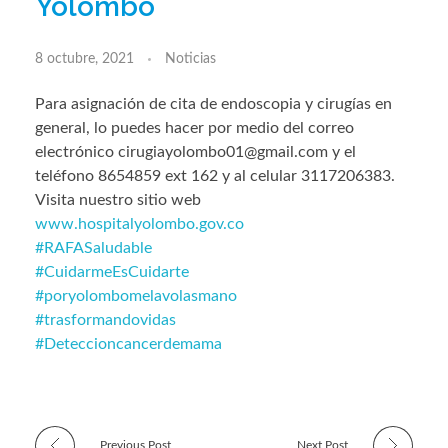
Yolombó
8 octubre, 2021
Noticias
Para asignación de cita de endoscopia y cirugías en
general, lo puedes hacer por medio del correo
electrónico cirugiayolombo01@gmail.com y el
teléfono 8654859 ext 162 y al celular 3117206383.
Visita nuestro sitio web
www.hospitalyolombo.gov.co
#RAFASaludable
#CuidarmeEsCuidarte
#poryolombomelavolasmano
#trasformandovidas
#Deteccioncancerdemama
Previous Post
Next Post