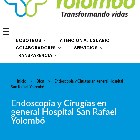
E.S.E. Hospital San Rafael Yolombó (Ant)
Brindamos servicios de salud de primer y segundo nivel de atención regional en el Nordeste Antioqueño, con responsabilidad social, sostenibilidad económica y criterios de calidad.
NOSOTROS
ATENCIÓN AL USUARIO
COLABORADORES
SERVICIOS
TRANSPARENCIA
Inicio
>
Blog
>
Endoscopia y Cirugías en general Hospital
San Rafael Yolombó
Endoscopia y Cirugías en
general Hospital San Rafael
Yolombó