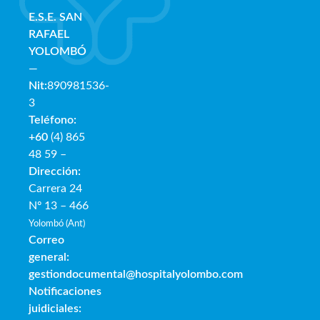
E.S.E. SAN
RAFAE
L
YOLOMBÓ
—
Nit:
890981536-
3
Teléfono:
+60
(4) 865
48 59 –
Dirección:
Carrera 24
Nº 13 – 466
Yolombó (Ant)
Correo
general:
gestiondocumental@hospitalyolombo.com
Notificaciones
juidiciales: