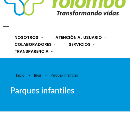
E.S.E. Hospital San Rafael Yolombó (Ant)
Brindamos servicios de salud de primer y segundo nivel de atención regional en el Nordeste Antioqueño, con responsabilidad social, sostenibilidad económica y criterios de calidad.
NOSOTROS
ATENCIÓN AL USUARIO
COLABORADORES
SERVICIOS
TRANSPARENCIA
Inicio
>
Blog
>
Parques infantiles
Parques infantiles