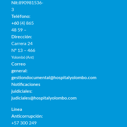
Nit:
890981536-
3
Teléfono:
+60
(4) 865
48 59 –
Dirección:
Carrera 24
Nº 13 – 466
Yolombó (Ant)
Correo
general:
gestiondocumental@hospitalyolombo.com
Notificaciones
juidiciales:
judiciales@hospitalyolombo.com
Línea
Anticorrupción:
+57 300 249