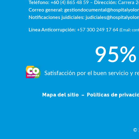
Teléfono: +60
(4) 865 48 59 –
Dirección:
Carrera 2
Correo general:
gestiondocumental@hospitalyol
Notificaciones juidiciales:
judiciales@hospitalyol
Línea Anticorrupción:
+57 300 249 17 64
(
Email: co
95
%
Satisfacción por el buen servicio y 
Mapa del sitio
–
Políticas de privac
© 