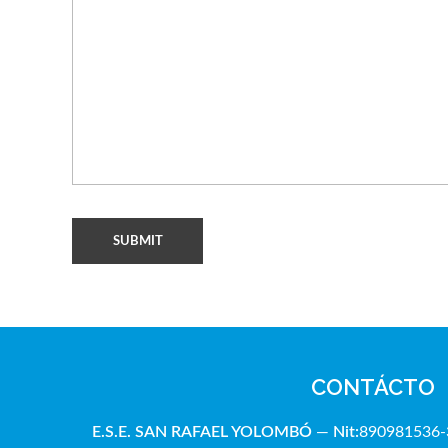
CONTÁCTO
E.S.E. SAN RAFAE
L YOLOMBÓ
—
Nit:
890981536-