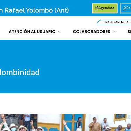
an Rafael Yolombó (Ant)
Agendate
Re
TRANSPARENCIA
ATENCIÓN AL USUARIO
COLABORADORES
S
Yolombinidad