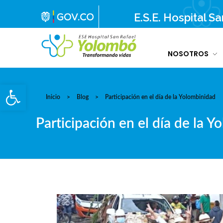
E.S.E. Hospital S
NOSOTROS
E.S.E. Hospital San Rafael Yolombó (Ant)
Brindamos servicios de salud de primer y segundo nivel de atención regional en el Nordeste Antioqueño, con responsabilidad social, sostenibilidad económica y criterios de calidad.
Abrir barra de herramientas
Inicio
>
Blog
>
Participación en el día de la Yolombinidad
Participación en el día de la 