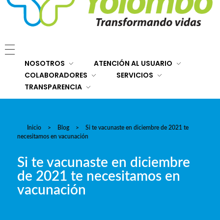
E.S.E. Hospital San Rafael Yolombó (Ant)
Brindamos servicios de salud de primer y segundo nivel de atención regional en el Nordeste Antioqueño, con responsabilidad social, sostenibilidad económica y criterios de calidad.
NOSOTROS
ATENCIÓN AL USUARIO
COLABORADORES
SERVICIOS
TRANSPARENCIA
Inicio
>
Blog
>
Si te vacunaste en diciembre de 2021 te
necesitamos en vacunación
Si te vacunaste en diciembre
de 2021 te necesitamos en
vacunación