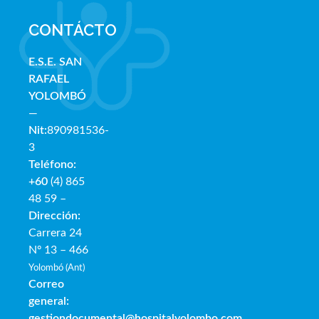
CONTÁCTO
E.S.E. SAN
RAFAE
L
YOLOMBÓ
—
Nit:
890981536-
3
Teléfono:
+60
(4) 865
48 59 –
Dirección:
Carrera 24
Nº 13 – 466
Yolombó (Ant)
Correo
general:
gestiondocumental@hospitalyolombo.com